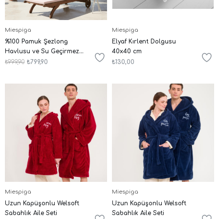
Miespiga
Miespiga
%100 Pamuk Şezlong
Elyaf Kırlent Dolgusu
Havlusu ve Su Geçirmez
40x40 cm
Islak Kuru Mayo Çantası
₺999,90
₺799,90
₺130,00
İkili Set
Miespiga
Miespiga
Uzun Kapüşonlu Welsoft
Uzun Kapüşonlu Welsoft
Sabahlık Aile Seti
Sabahlık Aile Seti