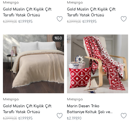
Miespiga
Miespiga
Gold Müslin Çift Kişilik Çift
Gold Müslin Çift Kişilik Çift
Taraflı Yatak Örtüsü
Taraflı Yatak Örtüsü
₺3.999,00
₺1.999,95
₺3.999,00
₺1.999,95
%50
Miespiga
Miespiga
Gold Müslin Çift Kişilik Çift
Marin Desen Triko
Taraflı Yatak Örtüsü
Battaniye Koltuk Şalı ve
Kırlent Kılıfı Seti
₺3.999,00
₺1.999,95
₺2.199,90