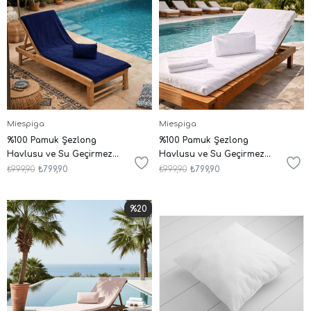
Miespiga
Miespiga
%100 Pamuk Şezlong
%100 Pamuk Şezlong
Havlusu ve Su Geçirmez
Havlusu ve Su Geçirmez
Islak Kuru Mayo Çantası
Islak Kuru Mayo Çantası
₺999,90
₺799,90
₺999,90
₺799,90
İkili Set
İkili Set
%20