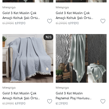
Miespiga
Miespiga
Gold 3 Kat Müslin Çok
Gold 3 Kat Müslin Çok
Amaçlı Koltuk Şalı Örtü
Amaçlı Koltuk Şalı Örtü
Throw 125x190
Throw 125x190
₺1.299,90
₺999,90
₺1.299,90
₺999,90
%23
Miespiga
Miespiga
Gold 3 Kat Müslin Çok
Gold 3 Kat Müslin
Amaçlı Koltuk Şalı Örtü
Peştemal Plaj Havlusu
Throw 125x190
125x190
₺1.299,90
₺999,90
₺1.299,90