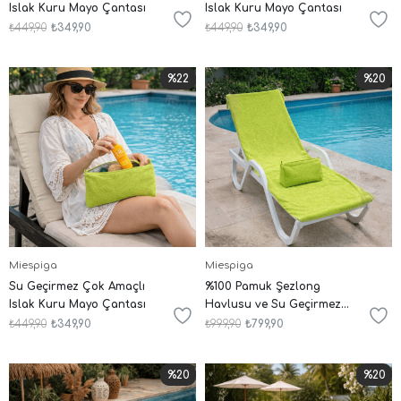
Islak Kuru Mayo Çantası
Islak Kuru Mayo Çantası
₺449,90
₺349,90
₺449,90
₺349,90
%22
%20
Miespiga
Miespiga
Su Geçirmez Çok Amaçlı
%100 Pamuk Şezlong
Islak Kuru Mayo Çantası
Havlusu ve Su Geçirmez
Islak Kuru Mayo Çantası
₺449,90
₺349,90
₺999,90
₺799,90
İkili Set
%20
%20