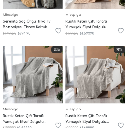
Miespiga
Miespiga
Serenita Saç Örgü Triko Tv
Rustik Keten Çift Taraflı
Battaniyesi Throw Koltuk
Yumuşak Elyaf Dolgulu
Şalı
Nefes Alabilen Dört
₺1.499,90
₺974,90
₺1.999,90
₺1.699,90
Mevsim Throw Koltuk Şalı
140x190 cm
%15
%15
Miespiga
Miespiga
Rustik Keten Çift Taraflı
Rustik Keten Çift Taraflı
Yumuşak Elyaf Dolgulu
Yumuşak Elyaf Dolgulu
Nefes Alabilen Dört
Nefes Alabilen Dört
₺1.999,90
₺1.699,90
₺1.999,90
₺1.699,90