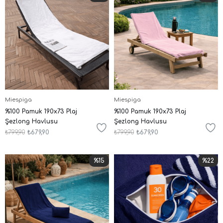
Miespiga
Miespiga
%100 Pamuk 190x73 Plaj
%100 Pamuk 190x73 Plaj
Şezlong Havlusu
Şezlong Havlusu
₺799,90
₺679,90
₺799,90
₺679,90
%15
%22