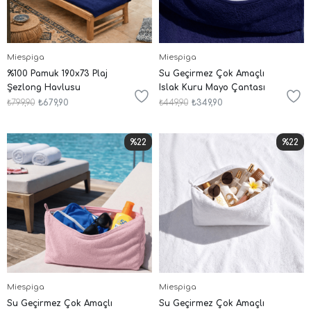
Miespiga
Miespiga
%100 Pamuk 190x73 Plaj
Su Geçirmez Çok Amaçlı
Şezlong Havlusu
Islak Kuru Mayo Çantası
₺799,90
₺679,90
₺449,90
₺349,90
%22
%22
Miespiga
Miespiga
Su Geçirmez Çok Amaçlı
Su Geçirmez Çok Amaçlı