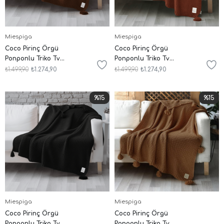
Miespiga
Miespiga
Coco Pirinç Örgü
Coco Pirinç Örgü
Ponponlu Triko Tv
Ponponlu Triko Tv
Battaniyesi Throw Koltuk
Battaniyesi Throw Koltuk
₺1.499,90
₺1.274,90
₺1.499,90
₺1.274,90
Şalı
Şalı
%15
%15
Miespiga
Miespiga
Coco Pirinç Örgü
Coco Pirinç Örgü
Ponponlu Triko Tv
Ponponlu Triko Tv