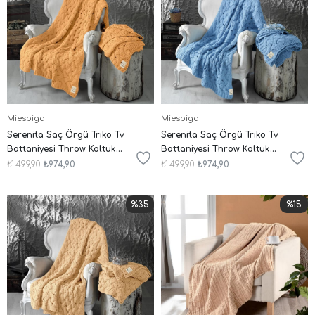
Miespiga
Miespiga
Serenita Saç Örgü Triko Tv
Serenita Saç Örgü Triko Tv
Battaniyesi Throw Koltuk
Battaniyesi Throw Koltuk
Şalı
Şalı
₺1.499,90
₺974,90
₺1.499,90
₺974,90
%35
%15