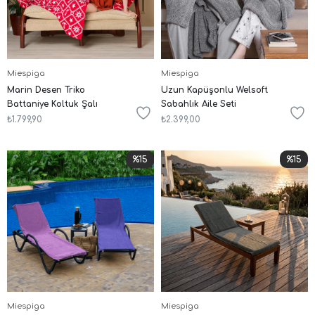
Miespiga
Miespiga
Marin Desen Triko
Uzun Kapüşonlu Welsoft
Battaniye Koltuk Şalı
Sabahlık Aile Seti
₺1.799,90
₺2.399,00
%15
%15
Miespiga
Miespiga