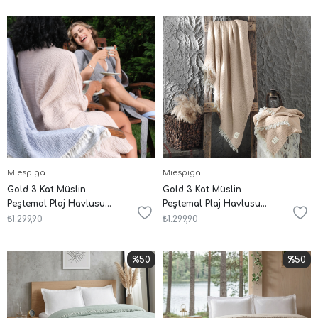
Miespiga
Miespiga
Gold 3 Kat Müslin
Gold 3 Kat Müslin
Peştemal Plaj Havlusu
Peştemal Plaj Havlusu
125x190
125x190
₺1.299,90
₺1.299,90
%50
%50