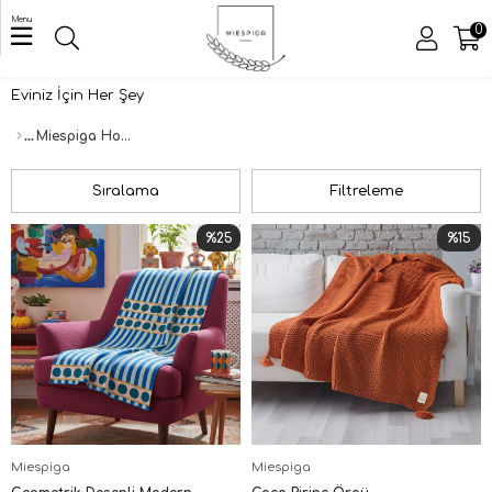
Menu
0
Eviniz İçin Her Şey
ÜYE GIRIŞI
ÜYE OL
Miespiga Home
Sıralama
Filtreleme
%25
%15
Miespiga
Miespiga