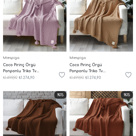
Miespiga
Miespiga
Coco Pirinç Örgü
Coco Pirinç Örgü
Ponponlu Triko Tv
Ponponlu Triko Tv
Battaniyesi Throw Koltuk
Battaniyesi Throw Koltuk
₺1.499,90
₺1.274,90
₺1.499,90
₺1.274,90
Şalı
Şalı
%15
%15