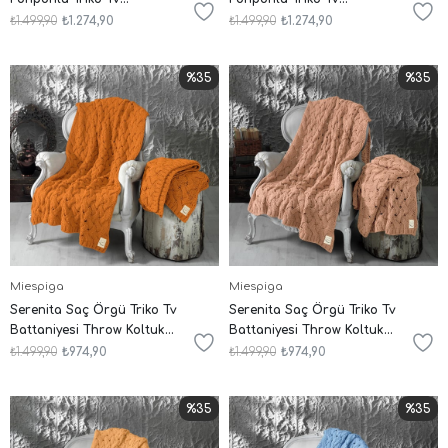
Battaniyesi Throw Koltuk
Battaniyesi Throw Koltuk
₺1.499,90
₺1.274,90
₺1.499,90
₺1.274,90
Şalı
Şalı
%35
%35
Miespiga
Miespiga
Serenita Saç Örgü Triko Tv
Serenita Saç Örgü Triko Tv
Battaniyesi Throw Koltuk
Battaniyesi Throw Koltuk
Şalı
Şalı
₺1.499,90
₺974,90
₺1.499,90
₺974,90
%35
%35