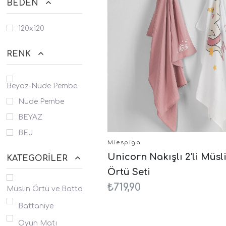
BEDEN
120x120
RENK
Beyaz-Nude Pembe
Nude Pembe
BEYAZ
BEJ
Miespiga
Unicorn Nakışlı 2'li Müsl
KATEGORILER
Örtü Seti
₺719,90
Müslin Örtü ve Battaniyeler
Battaniye
Oyun Matı