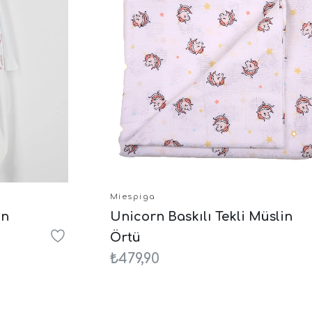
Miespiga
in
Unicorn Baskılı Tekli Müslin
Örtü
₺479,90