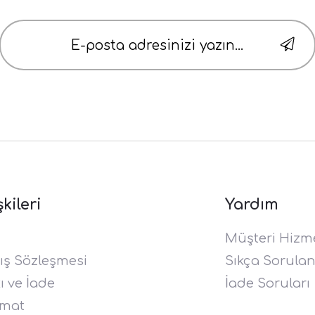
şkileri
Yardım
Müşteri Hizme
ış Sözleşmesi
Sıkça Sorulan
 ve İade
İade Soruları
imat