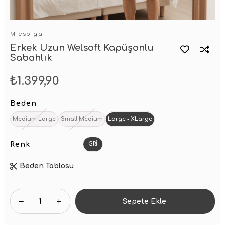
Miespiga
Erkek Uzun Welsoft Kapüşonlu
Sabahlık
₺1.399,90
Beden
Medium Large
Small Medium
Large - XLarge
Renk
GRİ
Beden Tablosu