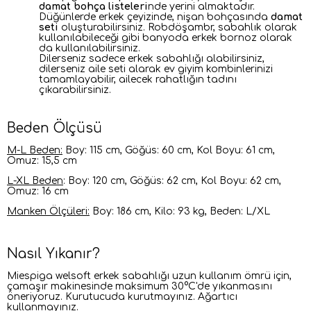
damat bohça listeleri
nde yerini almaktadır.
Düğünlerde erkek çeyizinde, nişan bohçasında
damat
seti
oluşturabilirsiniz. Robdöşambr, sabahlık olarak
kullanılabileceği gibi banyoda erkek bornoz olarak
da kullanılabilirsiniz.
Dilerseniz sadece erkek sabahlığı alabilirsiniz,
dilerseniz aile seti alarak ev giyim kombinlerinizi
tamamlayabilir, ailecek rahatlığın tadını
çıkarabilirsiniz.
Beden Ölçüsü
M-L Beden:
Boy: 115 cm, Göğüs: 60 cm, Kol Boyu: 61 cm,
Omuz: 15,5 cm
L-XL Beden
: Boy: 120 cm, Göğüs: 62 cm, Kol Boyu: 62 cm,
Omuz: 16 cm
Manken Ölçüleri:
Boy: 186 cm, Kilo: 93 kg, Beden: L/XL
Nasıl Yıkanır?
Miespiga welsoft erkek sabahlığı uzun kullanım ömrü için,
çamaşır makinesinde maksimum 30°C'de yıkanmasını
öneriyoruz
.
Kurutucuda kurutmayınız. Ağartıcı
kullanmayınız.