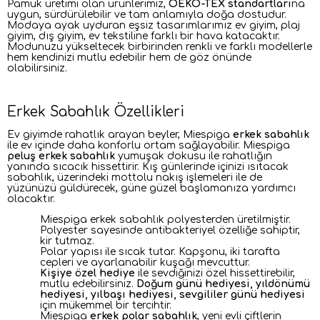
Pamuk üretimi olan ürünlerimiz,
OEKO-TEX standartları
na
uygun, sürdürülebilir ve tam anlamıyla doğa dostudur.
Modaya ayak uyduran eşsiz tasarımlarımız ev giyim, plaj
giyim, dış giyim, ev tekstiline farklı bir hava katacaktır.
Modunuzu yükseltecek birbirinden renkli ve farklı modellerle
hem kendinizi mutlu edebilir hem de göz önünde
olabilirsiniz.
Erkek Sabahlık Özellikleri
Ev giyimde rahatlık arayan beyler, Miespiga
erkek sabahlık
ile ev içinde daha konforlu ortam sağlayabilir. Miespiga
peluş erkek sabahlık
yumuşak dokusu ile rahatlığın
yanında sıcacık hissettirir. Kış günlerinde içinizi ısıtacak
sabahlık, üzerindeki mottolu nakış işlemeleri ile de
yüzünüzü güldürecek, güne güzel başlamanıza yardımcı
olacaktır.
Miespiga erkek sabahlık polyesterden üretilmiştir.
Polyester sayesinde antibakteriyel özelliğe sahiptir,
kir tutmaz.
Polar yapısı ile sıcak tutar. Kapşonu, iki tarafta
cepleri ve ayarlanabilir kuşağı mevcuttur.
K
işiye özel hediye
ile sevdiğinizi özel hissettirebilir,
mutlu edebilirsiniz.
Doğum günü hediyesi, yıldönümü
hediyesi, yılbaşı hediyesi, sevgililer günü
hediyesi
için mükemmel bir tercihtir.
Miespiga
erkek polar sabahlık
, yeni evli çiftlerin