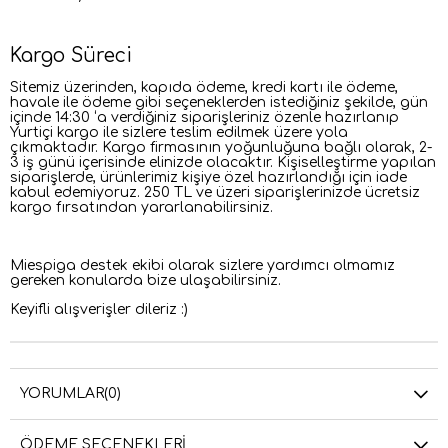
Kargo Süreci
Sitemiz üzerinden, kapıda ödeme, kredi kartı ile ödeme,
havale ile ödeme gibi seçeneklerden istediğiniz şekilde, gün
içinde 14:30 ‘a verdiğiniz siparişleriniz özenle hazırlanıp
Yurtiçi kargo ile sizlere teslim edilmek üzere yola
çıkmaktadır. Kargo firmasının yoğunluğuna bağlı olarak, 2-
3 iş günü içerisinde elinizde olacaktır. Kişiselleştirme yapılan
siparişlerde, ürünlerimiz kişiye özel hazırlandığı için iade
kabul edemiyoruz. 250 TL ve üzeri siparişlerinizde ücretsiz
kargo fırsatından yararlanabilirsiniz.
Miespiga destek ekibi olarak sizlere yardımcı olmamız
gereken konularda bize ulaşabilirsiniz.
Keyifli alışverişler dileriz :)
YORUMLAR
(0)
ÖDEME SEÇENEKLERI