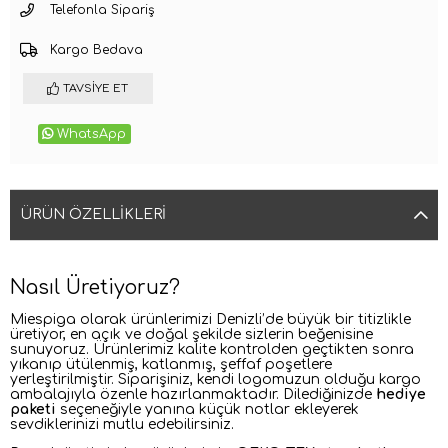
Telefonla Sipariş
Kargo Bedava
TAVSIYE ET
WhatsApp
ÜRÜN ÖZELLIKLERI
Nasıl Üretiyoruz?
Miespiga olarak ürünlerimizi Denizli’de büyük bir titizlikle
üretiyor, en açık ve doğal şekilde sizlerin beğenisine
sunuyoruz. Ürünlerimiz kalite kontrolden geçtikten sonra
yıkanıp ütülenmiş, katlanmış, şeffaf poşetlere
yerleştirilmiştir. Siparişiniz, kendi logomuzun olduğu kargo
ambalajıyla özenle hazırlanmaktadır. Dilediğinizde
hediye
paketi
seçeneğiyle yanına küçük notlar ekleyerek
sevdiklerinizi mutlu edebilirsiniz.