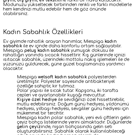
giyim
,
dış giyim
,
ev tekstili
ne farklı bir hava katacaktır.
Modunuzu yükseltecek birbirinden renkli ve farklı modellerle
hem kendinizi mutlu edebilir hem de göz önünde
olabilirsiniz.
Kadın Sabahlık Özellikleri
Ev giyimde rahatlık arayan hanımlar, Miespiga
kadın
sabahlık
ile ev içinde daha konforlu ortam sağlayabilir.
Miespiga
peluş kadın sabahlık
yumuşak dokusu ile
rahatlığın yanında sıcacık hissettirir. Kış günlerinde içinizi
ısıtacak sabahlık, üzerindeki mottolu nakış işlemeleri ile de
yüzünüzü güldürecek, güne güzel başlamanıza yardımcı
olacaktır.
Miespiga
welsoft kadın sabahlık
polyesterden
üretilmiştir. Polyester sayesinde antibakteriyel
özelliğe sahiptir, kir tutmaz.
Polar yapısı ile sıcak tutar. Kapşonu, iki tarafta
cepleri ve ayarlanabilir kuşağı mevcuttur.
K
işiye özel hediye
ile sevdiğinizi özel hissettirebilir,
mutlu edebilirsiniz. Doğum günü hediyesi, yıldönümü
hediyesi, yılbaşı hediyesi, sevgililer günü hediyesi için
mükemmel bir tercihtir.
Miespiga kadın polar sabahlık, yeni evli çiftlerin gelin
çeyiz bohça listelerinde yerini almaktadır. Düğünlerde
gelin çeyizi
nde, nişan bohçasında gelin seti
oluşturabilirsiniz. Sabahlık olarak kullanılabileceği