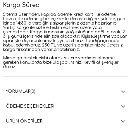
Kargo Süreci
Sitemiz üzerinden, kapıda ödeme, kredi kartı ile ödeme,
havale ile ödeme gibi seçeneklerden istediğiniz şekilde, gün
içinde 14:30 ‘a verdiğiniz siparişleriniz özenle hazırlanıp
Yurtiçi kargo ile sizlere teslim edilmek üzere yola
çıkmaktadır. Kargo firmasının yoğunluğuna bağlı olarak, 2-
3 iş günü içerisinde elinizde olacaktır. Kişiselleştirme yapılan
siparişlerde, ürünlerimiz kişiye özel hazırlandığı için iade
kabul edemiyoruz. 250 TL ve üzeri siparişlerinizde ücretsiz
kargo fırsatından yararlanabilirsiniz.
Miespiga destek ekibi olarak sizlere yardımcı olmamız
gereken konularda bize ulaşabilirsiniz. Keyifli alışverişler
dileriz
YORUMLAR
(0)
ÖDEME SEÇENEKLERI
ÜRÜN ÖNERILERI