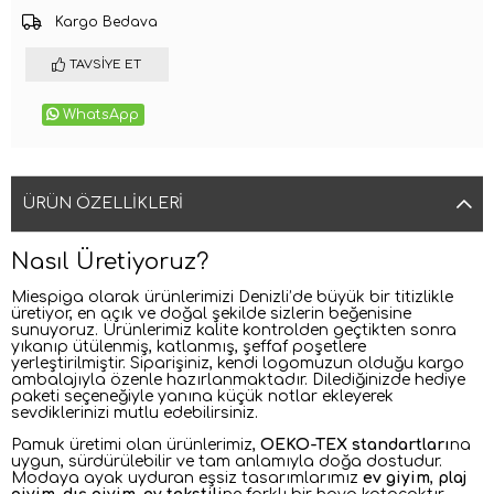
Kargo Bedava
TAVSIYE ET
WhatsApp
ÜRÜN ÖZELLIKLERI
Nasıl Üretiyoruz?
Miespiga olarak ürünlerimizi Denizli’de büyük bir titizlikle
üretiyor, en açık ve doğal şekilde sizlerin beğenisine
sunuyoruz. Ürünlerimiz kalite kontrolden geçtikten sonra
yıkanıp ütülenmiş, katlanmış, şeffaf poşetlere
yerleştirilmiştir. Siparişiniz, kendi logomuzun olduğu kargo
ambalajıyla özenle hazırlanmaktadır. Dilediğinizde hediye
paketi seçeneğiyle yanına küçük notlar ekleyerek
sevdiklerinizi mutlu edebilirsiniz.
Pamuk üretimi olan ürünlerimiz,
OEKO-TEX standartları
na
uygun, sürdürülebilir ve tam anlamıyla doğa dostudur.
Modaya ayak uyduran eşsiz tasarımlarımız
ev giyim
,
plaj