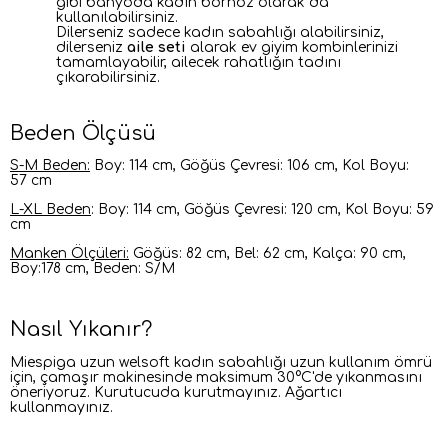
gibi banyoda kadın bornoz olarak da
kullanılabilirsiniz.
Dilerseniz sadece kadın sabahlığı alabilirsiniz,
dilerseniz
aile seti
alarak ev giyim kombinlerinizi
tamamlayabilir, ailecek rahatlığın tadını
çıkarabilirsiniz.
Beden Ölçüsü
S-M Beden:
Boy: 114 cm, Göğüs Çevresi: 106 cm, Kol Boyu:
57 cm
L-XL Beden
: Boy: 114 cm, Göğüs Çevresi: 120 cm, Kol Boyu: 59
cm
Manken Ölçüleri:
Göğüs: 82 cm, Bel: 62 cm, Kalça: 90 cm,
Boy:178 cm, Beden: S/M
Nasıl Yıkanır?
Miespiga uzun welsoft kadın sabahlığı uzun kullanım ömrü
için, çamaşır makinesinde maksimum 30°C'de yıkanmasını
öneriyoruz
.
Kurutucuda kurutmayınız. Ağartıcı
kullanmayınız.